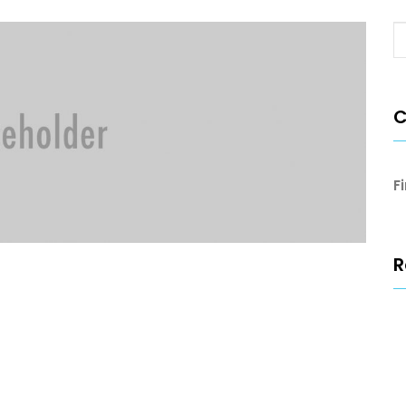
C
F
R